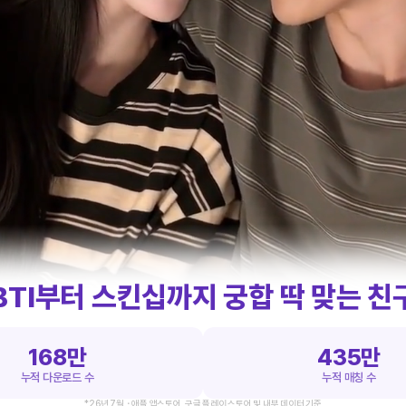
BTI부터 스킨십까지
궁합 딱 맞는 친
168만
435만
누적 다운로드 수
누적 매칭 수
*26년 7월・애플 앱스토어, 구글 플레이 스토어 및 내부 데이터 기준