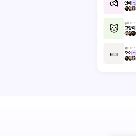
💏
연애
인
좋아해요
🐱
고양이
싫어해요
🥒
오이
인