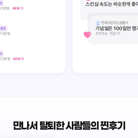
스킨십 속도는 비슷한게 좋
기
21만명
· NEW 3
연애고민있는곰돌이
기념일은 100일만 챙
인기
추천 64 · 댓글 17
1.3만명
기
1.3만명
· NEW 3
만나서 탈퇴한 사람들의 찐후기