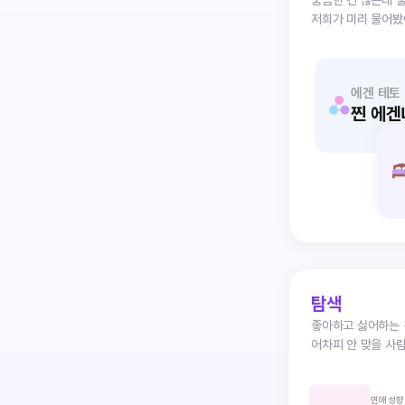
저희가 미리 물어
에겐 테토
찐 에겐
탐색
좋아하고 싫어하는 
어차피 안 맞을 사
연애 성향