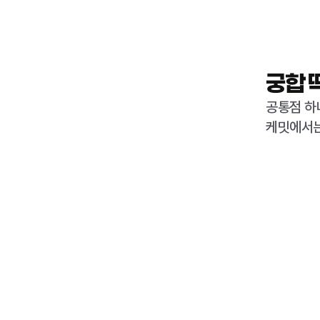
궁합 
공통점 하
케밋에서는