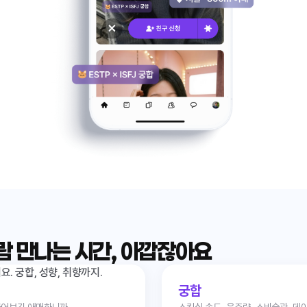
람 만나는 시간, 아깝잖아요
. 궁합, 성향, 취향까지.
궁합
물어보긴 애매하니까,
스킨십 속도, 음주량, 소비습관, 데