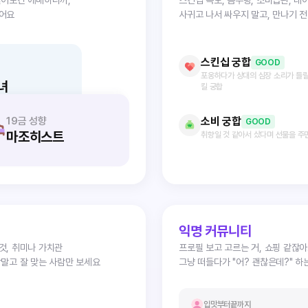
봤어요
사귀고 나서 싸우지 말고, 만나기 
스킨십 궁합
GOOD
포옹하다가 상대의 심장 소리가 들릴
녀
킬 궁합
소비 궁합
19금 성향
GOOD
마조히스트
취향일 것 같아서 샀다며 선물을 주
익명 커뮤니티
것, 취미나 가치관
프로필 보고 고르는 거, 쇼핑 같잖
람말고 잘 맞는 사람만 보세요
그냥 떠들다가 "어? 괜찮은데?" 하
입맛부터끝까지